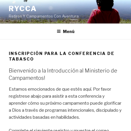
Ir
RYCCA
al
Retiros Y Campamentos Con Aventura
contenido
Menú
INSCRIPCIÓN PARA LA CONFERENCIA DE
TABASCO
Bienvenido a la Introducción al Ministerio de
Campamentos!
Estamos emocionados de que estés aquí. Por favor
regístrese abajo para asistir a esta conferencia y
aprender cómo su próximo campamento puede glorificar
a Dios a través de programas intencionales, discipulado y
actividades basadas en habilidades.
Complete el siguiente registro y muestre el correo